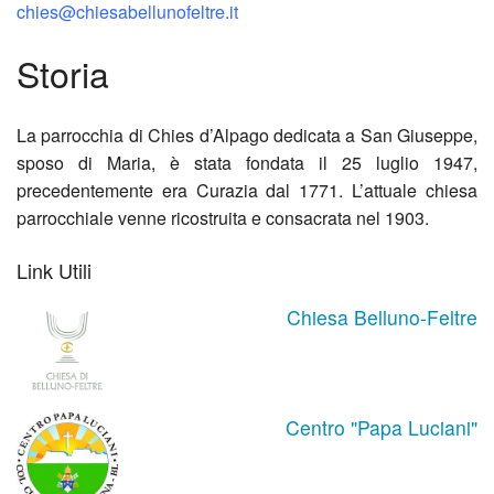
chies@chiesabellunofeltre.it
Parr
Avvi
Sitra
Storia
di
setti
Bast
Tign
Avvi
La parrocchia di Chies d’Alpago dedicata a San Giuseppe,
sposo di Maria, è stata fondata il 25 luglio 1947,
Avvi
setti
precedentemente era Curazia dal 1771. L’attuale chiesa
parrocchiale venne ricostruita e consacrata nel 1903.
setti
Link Utili
Chiesa Belluno-Feltre
Centro "Papa Luciani"