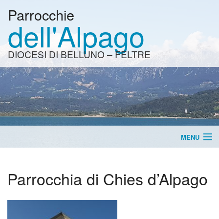
Parrocchie
dell'Alpago
DIOCESI DI BELLUNO – FELTRE
MENU
Home
Parrocchia di Chies d’Alpago
Pieve, Chies, Lamosano, Tignes
BACK
Tambre, Borsoi, Spert
Parr
BACK